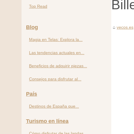
Bil
Top Read
Blog
vecos.es
Magia en Telas: Explora la...
Las tendencias actuales en...
Beneficios de adquirir piezas...
Consejos para disfrutar al...
País
Destinos de España que...
Turismo en línea
Cómo disfrutar de las landas...